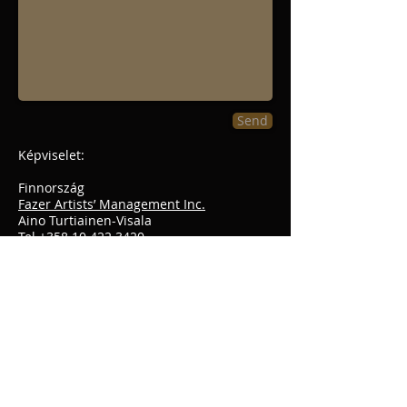
Send
Képviselet:
Finnország
Fazer Artists’ Management Inc.
Aino Turtiainen-Visala
Tel
+358 10 422 3420
info@fazerartists.fi