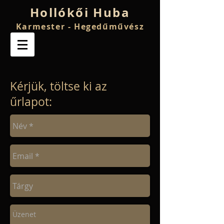
Hollókői Huba
Karmester - Hegedűművész
Kérjük, töltse ki az
űrlapot: